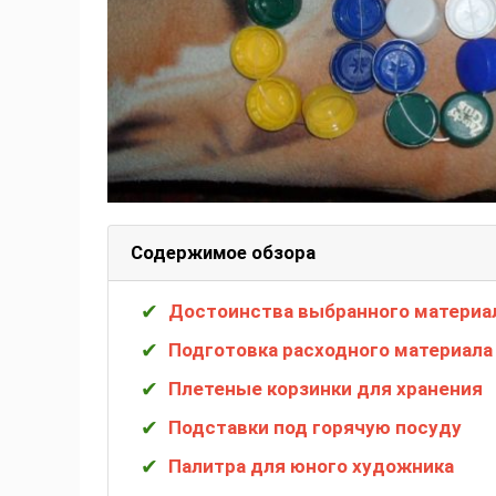
Содержимое обзора
Достоинства выбранного материа
Подготовка расходного материала
Плетеные корзинки для хранения
Подставки под горячую посуду
Палитра для юного художника