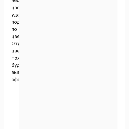
нескольких
цветов,
удачно
подобранных
по
цвету.
Отдельный
цветочек
тоже
будет
выглядеть
эффектно.