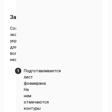
Заколка
Создать
эксклюзивное
украшение
для
волос
несложно:
Подготавливается
лист
фоамирана.
На
нем
отмечаются
контуры