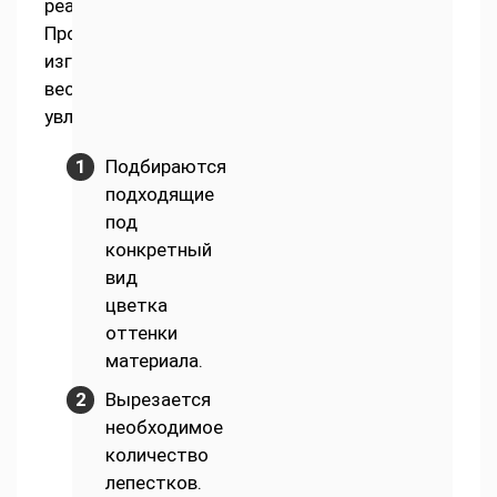
реалистичностью.
Процесс
изготовления
весьма
увлекательный:
Подбираются
подходящие
под
конкретный
вид
цветка
оттенки
материала.
Вырезается
необходимое
количество
лепестков.