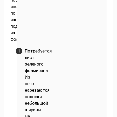
пошаговой
инструкции
по
изготовлению
поделок
из
фоамирана:
Потребуется
лист
зеленого
фоамирана.
Из
него
нарезаются
полоски
небольшой
ширины.
На