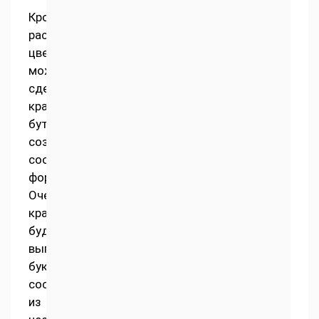
Кроме
раскрывшихся
цветов
можно
сделать
красивые
бутоны,
создавая
соответствующие
формы.
Очень
красиво
будет
выглядеть
букет,
состоящий
из