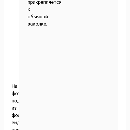
прикрепляется
к
обычной
заколке.
На
фото
поделок
из
фоамирана
видно,
насколько