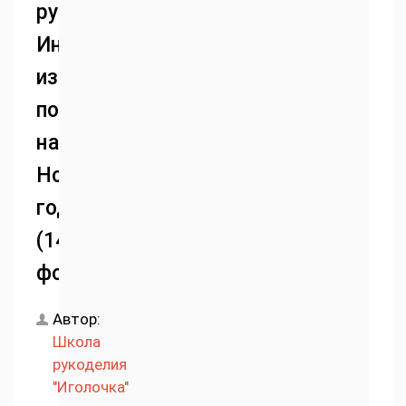
руками.
Инструкция
изготовления
поделки
на
Новый
год
(140
фото)
Автор:
Школа
рукоделия
"Иголочка"