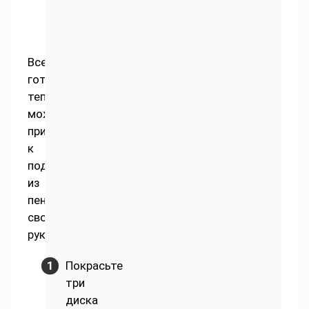
Все
готово,
теперь
можно
приступать
к
поделкам
из
пенопласта
своими
руками.
Покрасьте
три
диска