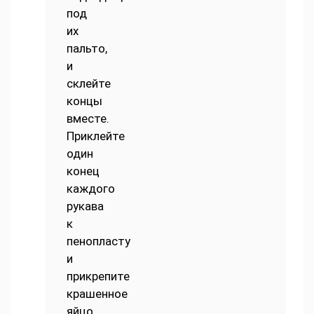
под
их
пальто,
и
склейте
концы
вместе.
Приклейте
один
конец
каждого
рукава
к
пенопласту
и
прикрепите
крашенное
яйцо