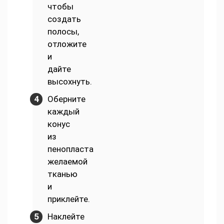
чтобы
создать
полосы,
отложите
и
дайте
высохнуть.
Оберните
каждый
конус
из
пенопласта
желаемой
тканью
и
приклейте.
Наклейте