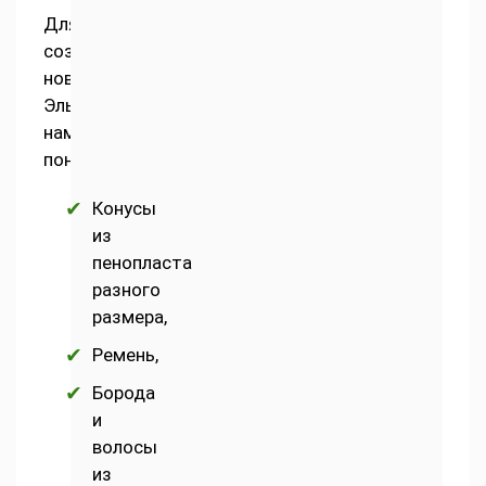
Для
создания
новогоднего
Эльфа
нам
понадобиться:
Конусы
из
пенопласта
разного
размера,
Ремень,
Борода
и
волосы
из