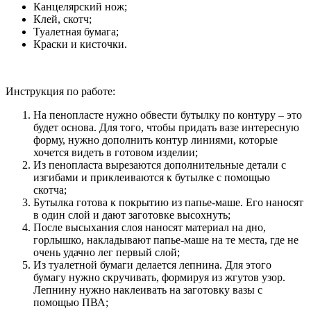
Канцелярский нож;
Клей, скотч;
Туалетная бумага;
Краски и кисточки.
Инструкция по работе:
На пенопласте нужно обвести бутылку по контуру – это
будет основа. Для того, чтобы придать вазе интересную
форму, нужно дополнить контур линиями, которые
хочется видеть в готовом изделии;
Из пенопласта вырезаются дополнительные детали с
изгибами и приклеиваются к бутылке с помощью
скотча;
Бутылка готова к покрытию из папье-маше. Его наносят
в один слой и дают заготовке высохнуть;
После высыхания слоя наносят материал на дно,
горлышко, накладывают папье-маше на те места, где не
очень удачно лег первый слой;
Из туалетной бумаги делается лепнина. Для этого
бумагу нужно скручивать, формируя из жгутов узор.
Лепнину нужно наклеивать на заготовку вазы с
помощью ПВА;