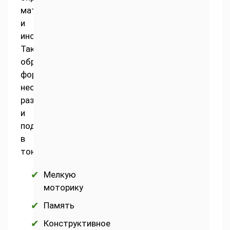
материалами
и
инструментами.
Таким
образом
формируется
необходимость
развивать
и
поддерживать
в
тонусе
Мелкую
моторику
Память
Конструктивное