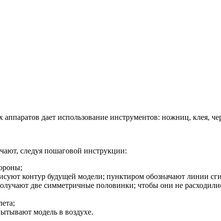
ых аппаратов дает использование инструментов: ножниц, клея, 
чают, следуя пошаговой инструкции:
ороны;
рисуют контур будущей модели; пунктиром обозначают линии сги
лучают две симметричные половинки; чтобы они не расходились
лета;
пытывают модель в воздухе.