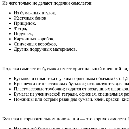
Из чего только не делают поделки самолетов:
Из бумажных втулок,
Жестяных банок,
Прищепок,
Фетра,
Подушек,
Картонных коробок,
Спичечных коробков,
Других подручных материалов.
Поделка самолет из бутылки имеет оригинальный внешний вид,
Бутылка из пластика с узким горлышком объемом 0,5- 1,5 
Крышечки от пластиковых бутылок; используются для ша
Пластмассовые трубочки; годятся от воздушных шариков,
Бумага: из ученической тетради, офисная, специальная ра
Ножницы или острый резак для бумаги, клей, краски, ки
Бутылка в горизонтальном положении — это корпус самолета. 
Из плотной бумаги или картона вырезают крылья самолета