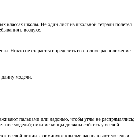
ных классах школы. Не один лист из школьной тетради полетел
ебывания в воздухе.
сти. Никто не старается определить его точное расположение
ь длину модели.
аживают пальцами или ладонью, чтобы углы не распрямлялись;
будет нос модели); нижние концы должны сойтись у осевой
ев к осевой линии, формируют крылья; расправляют модель и