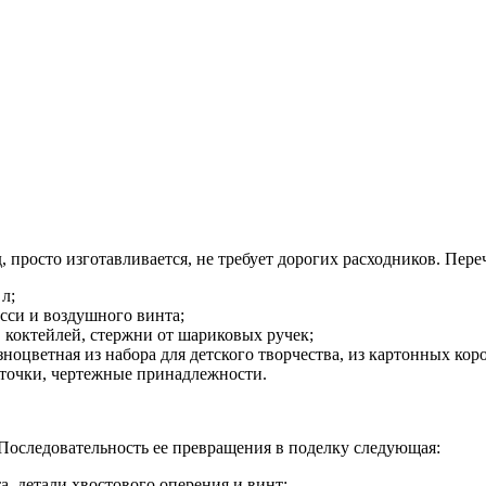
 просто изготавливается, не требует дорогих расходников. Пер
л;
сси и воздушного винта;
 коктейлей, стержни от шариковых ручек;
зноцветная из набора для детского творчества, из картонных кор
сточки, чертежные принадлежности.
Последовательность ее превращения в поделку следующая:
, детали хвостового оперения и винт;