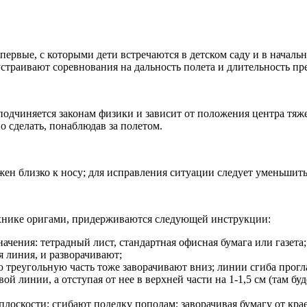
первые, с которыми дети встречаются в детском саду и в началь
страивают соревнования на дальность полета и длительность пр
одчиняется законам физики и зависит от положения центра тяже
о сделать, понаблюдав за полетом.
жен близко к носу; для исправления ситуации следует уменьшит
ехнике оригами, придерживаются следующей инструкции:
ачения: тетрадный лист, стандартная офисная бумага или газета;
я линия, и разворачивают;
 треугольную часть тоже заворачивают вниз; линии сгиба прогл
вой линии, а отступая от нее в верхней части на 1-1,5 см (там 
оскости; сгибают поделку пополам; заворачивая бумагу от кра