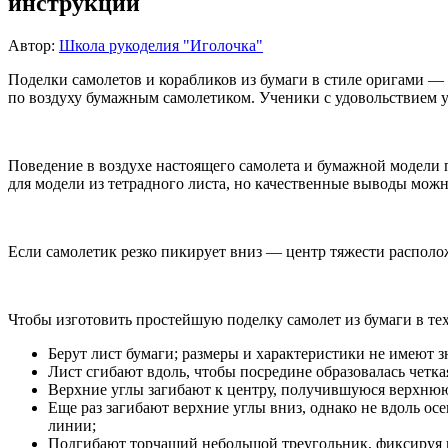
инструкции
Автор:
Школа рукоделия "Иголочка"
Поделки самолетов и корабликов из бумаги в стиле оригами — 
по воздуху бумажным самолетиком. Ученики с удовольствием у
Поведение в воздухе настоящего самолета и бумажной модели п
для модели из тетрадного листа, но качественные выводы можн
Если самолетик резко пикирует вниз — центр тяжести располо
Чтобы изготовить простейшую поделку самолет из бумаги в т
Берут лист бумаги; размеры и характеристики не имеют зн
Лист сгибают вдоль, чтобы посредине образовалась четка
Верхние углы загибают к центру, получившуюся верхнюю
Еще раз загибают верхние углы вниз, однако не вдоль осе
линии;
Подгибают торчащий небольшой треугольник, фиксируя пл