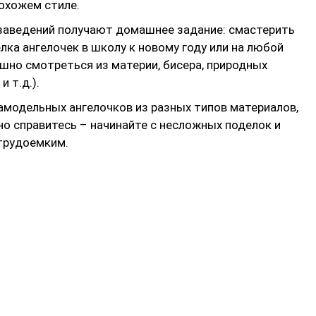
охожем стиле.
заведений получают домашнее задание: смастерить
лка ангелочек в школу к новому году или на любой
шно смотреться из материи, бисера, природных
и т.д.).
амодельных ангелочков из разных типов материалов,
чно справитесь – начинайте с несложных поделок и
 трудоемким.